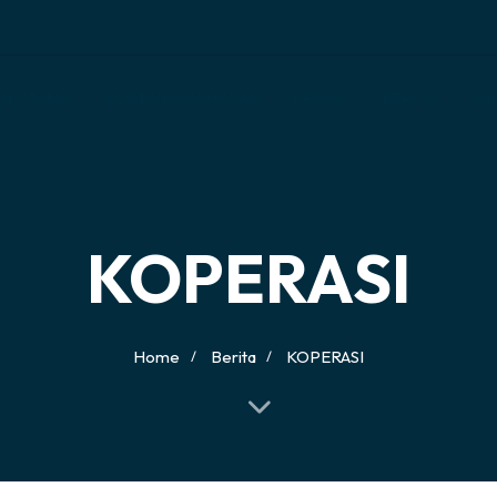
N UTAMA
KODE KEHORMATAN
PROFIL
BERITA
PE
KOPERASI
Home
Berita
KOPERASI