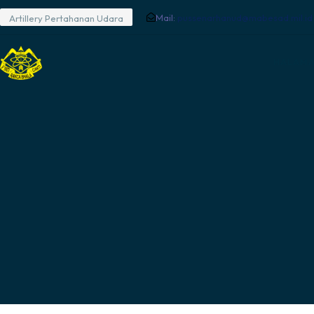
Mail:
pussenarhanud@mabesad.mil.id
Artillery Pertahanan Udara
HALAMA