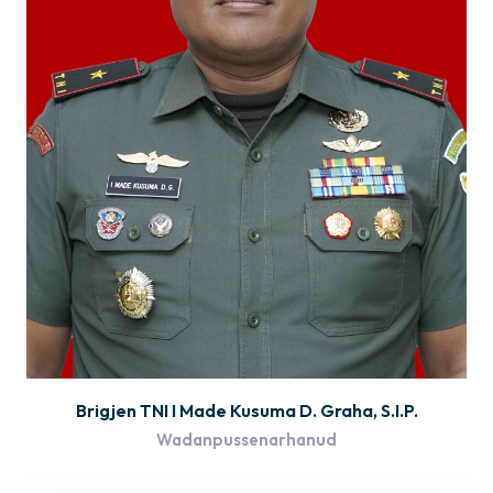
Brigjen TNI I Made Kusuma D. Graha, S.I.P.
Wadanpussenarhanud