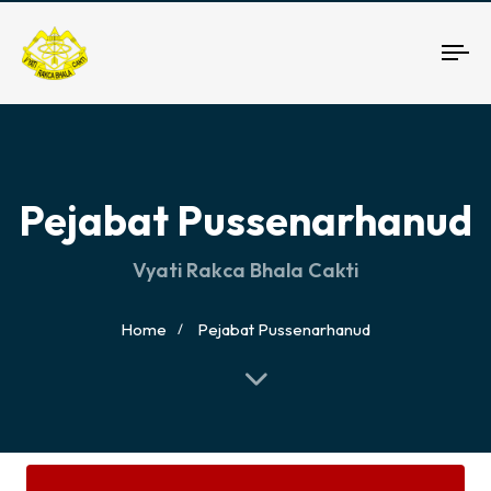
To
nav
Pejabat Pussenarhanud
Vyati Rakca Bhala Cakti
Home
Pejabat Pussenarhanud