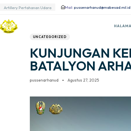
Mail:
pussenarhanud@mabesad.mil.id
Artillery Pertahanan Udara
Author
Published
PUBLISHED
HALAMA
IN:
on:
UNCATEGORIZED
KUNJUNGAN KE
BATALYON ARHA
pussenarhanud
Agustus 27, 2025