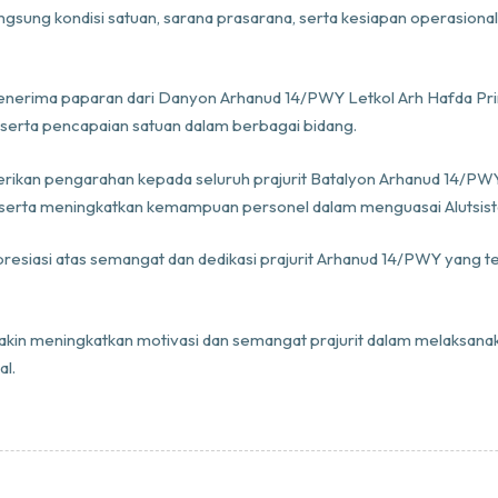
langsung kondisi satuan, sarana prasarana, serta kesiapan operasio
rima paparan dari Danyon Arhanud 14/PWY Letkol Arh Hafda Prima 
, serta pencapaian satuan dalam berbagai bidang.
kan pengarahan kepada seluruh prajurit Batalyon Arhanud 14/PW
r, serta meningkatkan kemampuan personel dalam menguasai Alutsist
esiasi atas semangat dan dedikasi prajurit Arhanud 14/PWY yang te
akin meningkatkan motivasi dan semangat prajurit dalam melaksan
l.