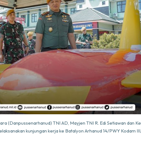
dara (Danpussenarhanud) TNI AD, Mayjen TNI R. Edi Setiawan dan 
laksanakan kunjungan kerja ke Batalyon Arhanud 14/PWY Kodam III/S