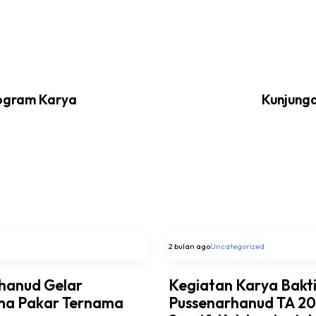
rogram Karya
Kunjunga
2 bulan ago
Uncategorized
rhanud Gelar
Kegiatan Karya Bakt
ma Pakar Ternama
Pussenarhanud TA 202