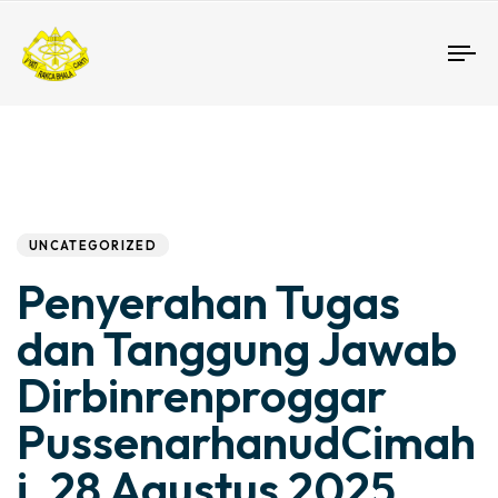
To
nav
Author
Published
PUBLISHED
IN:
on:
UNCATEGORIZED
Penyerahan Tugas
dan Tanggung Jawab
Dirbinrenproggar
PussenarhanudCimah
i, 28 Agustus 2025