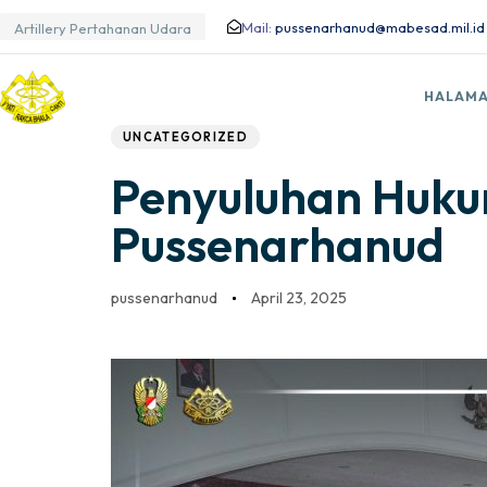
Mail:
pussenarhanud@mabesad.mil.id
Artillery Pertahanan Udara
Author
Published
PUBLISHED
HALAMA
IN:
on:
UNCATEGORIZED
Penyuluhan Hukum
Pussenarhanud
pussenarhanud
April 23, 2025