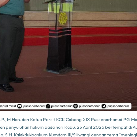
.P., M.Han. dan Ketua Persit KCK Cabang XIX Pussenarhanud PG Mabe
an penyuluhan hukum pada hari Rabu, 23 April 2025 bertempat di 
no, S.H. Kalakdukbankum Kumdam III/Siliwangi dengan tema “menin