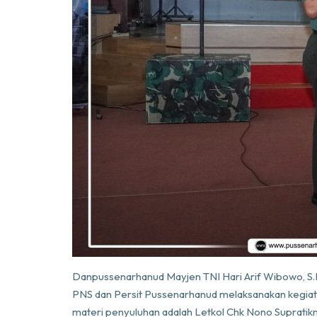
Danpussenarhanud Mayjen TNI Hari Arif Wibowo, S.I
PNS dan Persit Pussenarhanud melaksanakan kegiat
materi penyuluhan adalah Letkol Chk Nono Supratik