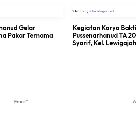
2 bulan ago
Uncategorized
rhanud Gelar
Kegiatan Karya Bakt
ma Pakar Ternama
Pussenarhanud TA 202
Syarif, Kel. Lewigaja