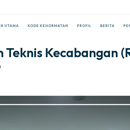
N UTAMA
KODE KEHORMATAN
PROFIL
BERITA
PE
 Teknis Kecabangan (R
5