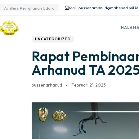
Mail:
pussenarhanud@mabesad.mil.id
Artillery Pertahanan Udara
Author
Published
PUBLISHED
HALAMA
IN:
on:
UNCATEGORIZED
Rapat Pembinaan
Arhanud TA 202
pussenarhanud
Februari 21, 2025