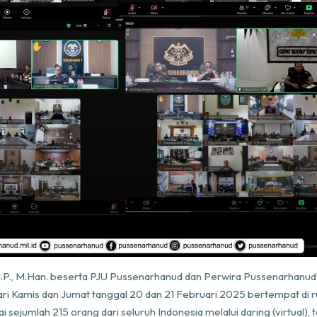
I.P., M.Han. beserta PJU Pussenarhanud dan Perwira Pussenarhanu
 Kamis dan Jumat tanggal 20 dan 21 Februari 2025 bertempat di rua
 sejumlah 215 orang dari seluruh Indonesia melalui daring (virtual)