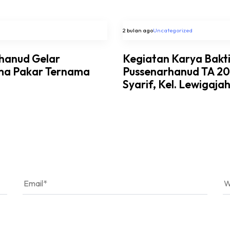
2 bulan ago
Uncategorized
rhanud Gelar
Kegiatan Karya Bakt
ma Pakar Ternama
Pussenarhanud TA 202
Syarif, Kel. Lewigaja