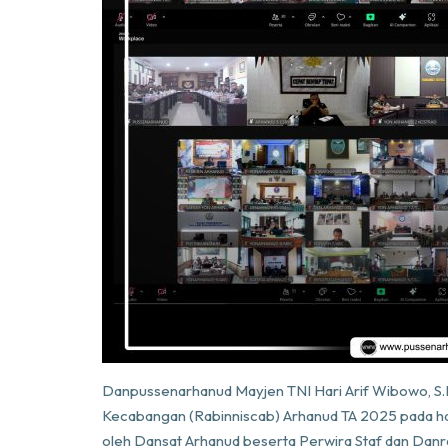
Danpussenarhanud Mayjen TNI Hari Arif Wibowo, S.
Kecabangan (Rabinniscab) Arhanud TA 2025 pada hari
oleh Dansat Arhanud beserta Perwira Staf dan Danrai