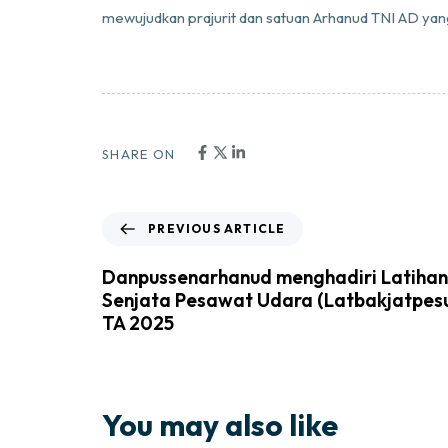
mewujudkan prajurit dan satuan Arhanud TNI AD yan
SHARE ON
PREVIOUS ARTICLE
Danpussenarhanud menghadiri Latiha
Senjata Pesawat Udara (Latbakjatpes
TA 2025
You may also like