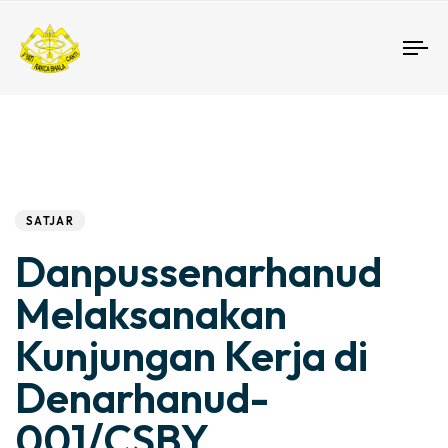
To
nav
Author
Published
PUBLISHED
IN:
on:
SATJAR
Danpussenarhanud
Melaksanakan
Kunjungan Kerja di
Denarhanud-
001/CSBY