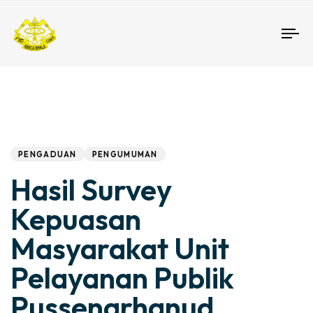
To
nav
Author
Published
PUBLISHED
IN:
on:
PENGADUAN
PENGUMUMAN
Hasil Survey
Kepuasan
Masyarakat Unit
Pelayanan Publik
Pussenarhanud