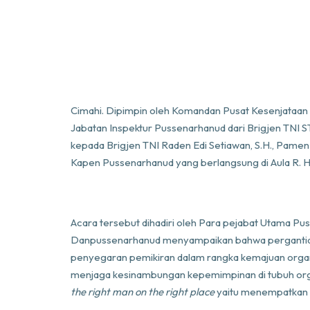
Cimahi. Dipimpin oleh Komandan Pusat Kesenjataan 
Jabatan Inspektur Pussenarhanud dari Brigjen TNI 
kepada Brigjen TNI Raden Edi Setiawan, S.H., Pam
Kapen Pussenarhanud yang berlangsung di Aula R.
Acara tersebut dihadiri oleh Para pejabat Utama P
Danpussenarhanud menyampaikan bahwa pergantian 
penyegaran pemikiran dalam rangka kemajuan organ
menjaga kesinambungan kepemimpinan di tubuh orga
the right man on the right place
yaitu menempatkan p