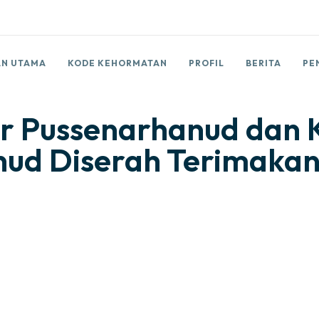
N UTAMA
KODE KEHORMATAN
PROFIL
BERITA
PE
ur Pussenarhanud dan
nud Diserah Terimakan