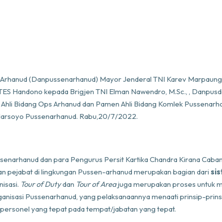
Arhanud (Danpussenarhanud) Mayor Jenderal TNI Karev Marpaung, S.
STES Handono kepada Brigjen TNI Elman Nawendro, M.Sc., , Danpusd
en Ahli Bidang Ops Arhanud dan Pamen Ahli Bidang Komlek Pussena
 Harsoyo Pussenarhanud. Rabu,20/7/2022.
ussenarhanud dan para Pengurus Persit Kartika Chandra Kirana Cab
pejabat di lingkungan Pussen-arhanud merupakan bagian dari
si
isasi.
Tour of Duty
dan
Tour of Area
juga merupakan proses untuk 
nisasi Pussenarhanud, yang pelaksanaannya menaati prinsip-prinsi
ersonel yang tepat pada tempat/jabatan yang tepat.