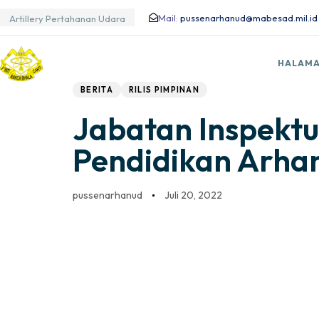
Mail:
pussenarhanud@mabesad.mil.id
Artillery Pertahanan Udara
Author
Published
PUBLISHED
HALAMA
IN:
on:
BERITA
RILIS PIMPINAN
Jabatan Inspekt
Pendidikan Arha
pussenarhanud
Juli 20, 2022