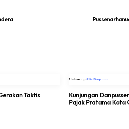
ndera
Pussenarhanu
2 tahun ago
Rilis Pimpinan
 Gerakan Taktis
Kunjungan Danpussen
Pajak Pratama Kota 