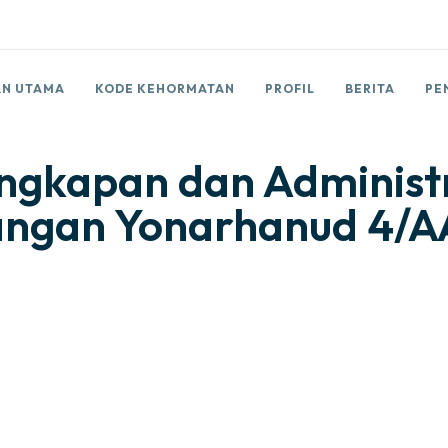
N UTAMA
KODE KEHORMATAN
PROFIL
BERITA
PE
ngkapan dan Administ
angan Yonarhanud 4/A