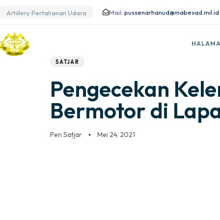
Mail:
pussenarhanud@mabesad.mil.id
Artillery Pertahanan Udara
Author
Published
PUBLISHED
HALAMA
IN:
on:
SATJAR
Pengecekan Kele
Bermotor di Lap
Pen Satjar
Mei 24, 2021