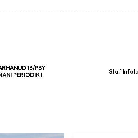
NARHANUD 13/PBY
Staf Infol
NI PERIODIK I