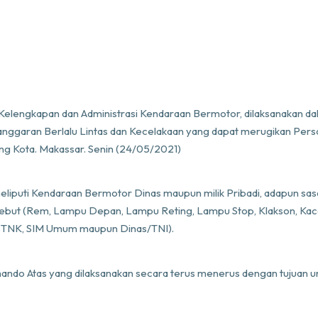
lengkapan dan Administrasi Kendaraan Bermotor, dilaksanakan da
langgaran Berlalu Lintas dan Kecelakaan yang dapat merugikan Perso
ng Kota. Makassar. Senin (24/05/2021)
meliputi Kendaraan Bermotor Dinas maupun milik Pribadi, adapun sa
ebut (Rem, Lampu Depan, Lampu Reting, Lampu Stop, Klakson, Kac
(STNK, SIM Umum maupun Dinas/TNI).
mando Atas yang dilaksanakan secara terus menerus dengan tujuan u