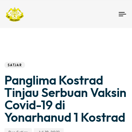
To
nav
Author
Published
PUBLISHED
IN:
on:
SATJAR
Panglima Kostrad
Tinjau Serbuan Vaksin
Covid-19 di
Yonarhanud 1 Kostrad